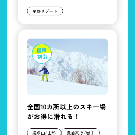
星野リゾート
全国10カ所以上のスキー場
がお得に滑れる！
湯殿山/山形
夏油高原/岩手