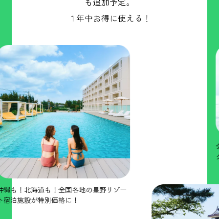
も追加予定。
１年中お得に使える！
会津エリア
クティビテ
海道も！全国各地の星野リゾー
が特別価格に！