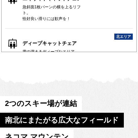
急斜面1枚バーンの横を上るリフ
ト。
恰好良い滑りには歓声を！
北エリア
ディープキャットチェア
雪の溜まるディープなエリア。
ハイシーズンはパウダー保証エ
リアに。
北エリア
フレンドリーキャットエク
スプレス
2つのスキー場が連結
初めてのリフト乗車におスス
メ。
初心者用リフト券で乗車可能。
南北にまたがる広大なフィールド
北エリア
ネコマ マウンテン