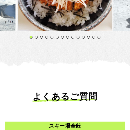
ドスクー
福島県耶麻郡北塩原村 ネコママウンテン北エ
先週末
よくあるご質問
空の広
リア （旧猫魔スキー場） センターハウス内 猫
が低く
客様に
魔食堂 さん いつものごとく しっかりゲレ食
斜面の
 ま
を 頂いてきました! 麺類、丼物、カレー等 い
きのス
ORE
VIEW MORE
い感じのラインナップですが 猫魔に来たらこ
楽しん
！ ぜ
れ一択! 塩カツ丼 ごはん大盛! 他のお客さんも
様にご
スキー場全般
結構頼んでましたね😆 サックリ衣のカツに か
いまし