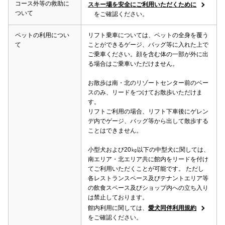
コース外等の救助に
スキー場を安全にご利用いただくために
ついて
をご確認ください。
ペットの利用につい
リフト乗車については、ペットの全身を覆う
て
ことができるゲージ、バッグ等に入れた上で
ご乗車ください。顔を含む体の一部が外に出
る場合はご乗車いただけません。
お散歩は南・北のリゾートセンター前のベー
スのみ、リードをつけてお散歩いただけま
す。
リフトご利用の場合、リフト下車後にゲレン
デ内でゲージ、バッグ等から出して散歩する
ことはできません。
小型犬および20㎏以下の中型犬に関しては、
南エリア・北エリア共に館内をリードを付け
てご利用いただくことが可能です。 ただし
各レストランスペース及びテナントエリア等
の飲食スペース及びショップ内への立ち入り
は禁止しております。
館内利用に関しては、
愛犬同伴利用規約
をご確認ください。