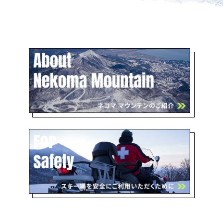
メ。
安全バー付。
初心者用リフト券で乗車可能。
南エリア
ホワイトバレーチェア
南（旧アルツ磐梯）リゾートセ
ンターへのお戻りにはコチラ。
ステップアップパークの下部の
利用はこのリフトでもOK。
南エリア
ブラックバレーエクスプレ
ス
4本の急斜面を遊び尽くすならこ
ちらのリフト。
南エリア
バトウチェア