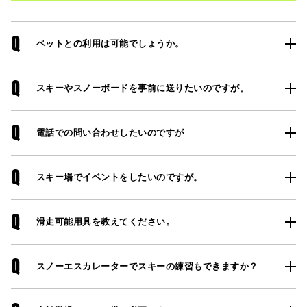
いわれ、白髪ねぎ、 わさび✨ 塩ダレがまたい
す✨ ネコママウンテン北エリアは、雪がたく
い味 してるのよね‥ まずは塩カツで ごはんを
さんあ
Q
 #カー
パクリ。 やっぱり美味い👏 かいわれ、白髪ね
Jun
ペットとの利用は可能でしょうか。
ぎ、 わさびも一緒に食べると さっぱりしてま
neko
た食が ススみます。 半分くらい食べたら ダシ
ママウ
Q
汁をかけて お茶漬け風に 頂きます。 合うんだ
ノーボ
スキーやスノーボードを事前に送りたいのですが。
よな‥これが! サラサラっと完食! ごはん大盛
にしておいて 良かったですw お腹いっぱい!
Q
ご馳走様でした❕ 次回もたぶん 塩カツ丼‥だね
電話での問い合わせしたいのですが
😅 #ネコママウンテン #カツ丼 #スキー場グル
メ #ゲレ食 #グルメ
Q
スキー場でイベントをしたいのですが。
Q
滑走可能用具を教えてください。
Q
スノーエスカレーターでスキーの練習もできますか？