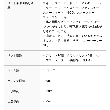
リフト乗車可能な道
スキー、スノーボード、チェアスキー、モノ
具
スキー、テレマークスキー、ファンスキー、
スノーフィート、NICO、スノースクート、
スノースケート等
・体と用具がビンディングやリーシュコード
でつながっており、落下及び板流れの防止が
なされていること。
・曲がる、止まる機能を有しているギアであ
ること。（例：雪板・そり・スノーレーサー
NG)
リフト基数
ペアリフト10基、クワッドリフト3基、スノ
ーエスカレーター3台(南2台、北1台）
コース数
33コース
ゲレンデ面積
189ha
山頂標高
1338m
山麓標高
700m