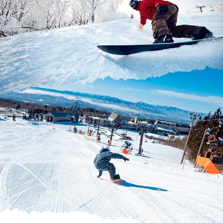
ロックチェア
南（旧アルツ磐梯）リゾートセ
ンター方面に戻るにはこちらの
リフト。
ブラックバレー5のコース上の大
岩が由来。
南エリア
アルツエクスプレス
フード付き高速リフト。
ロングコース滑ったり、奥に行
くにはまずこのリフトへ。
ナイター時運行リフト。
※ファーストライドは8:15～
※ナイター日は16:30〜20:00（15:30～
16:30は圧雪の為休止）
※12/31のみ日中営業17:00まで営業
南エリア
ファーストチェア
初めてのリフト乗車におスス