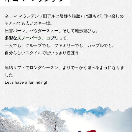
スノーエスカレーター（北
エリア）
ネコマ マウンテン（旧アルツ磐梯＆猫魔）は誰もが1日中楽しめ
るとっても広いスキー場。
南エリア
圧雪バーン、パウダースノー、そして地形遊びも。
ニャルツチェア（連結リフ
北エリア
ト）
多彩なスノーパーク、コブ
だって。
一人でも、グループでも、ファミリーでも、カップルでも。
北エリアと南エリアを結ぶリフ
ト。
自分らしいスタイルで思いっきり遊ぼう！
双方向から乗車可能。
ブナ林と景観も楽しんで。
連結リフトでロングシーズン、よりでっかく遊べるようになりま
北エリア最終乗車は13:40
した！
Let’s have a fun riding!
南エリア
霧氷チェア
リフトから見る景色も抜群。
山頂付近で振り返れば猪苗代湖
と磐梯山一望。
南エリア