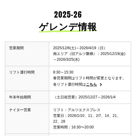
グローバルパーク用リフト
2025-26
グローバルパークオープン日のみ運行
予定
ゲレンデ情報
2月下旬～3月上旬の特定日
南エリア
スノーエスカレーター(南
営業期間
2025/12/6(土)～2026/4/19（日）
エリア)
南エリア（旧アルツ磐梯）：2025/12/19(金)
～2026/3/25(水)
2台に増設でよりロングコース利
用可能に！
そり遊びや初めてのスキースノ
リフト運行時間
8:30～15:30
ーボードはまずこちらでも。
春営業期間はリフト時間が変更となります。
各リフト運行時間は
こちら
年末年始期間
（土日祝営業）2025/12/27～2026/1/4
ナイター営業
リフト：アルツエクスプレス
営業日：2026/1/10、11、2/7、14、21、
22、28
営業時間：16:30〜20:00