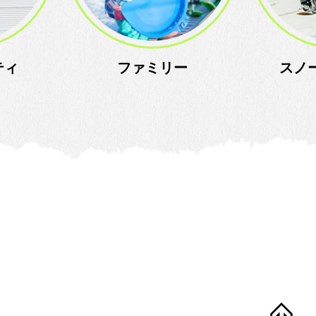
ティ
ファミリー
スノ