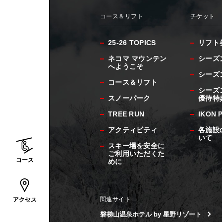
コース＆リフト
チケット
25-26 TOPICS
リフト
ネコマ マウンテン
シーズ
へようこそ
シーズ
コース＆リフト
シーズ
スノーパーク
優待特
TREE RUN
IKON 
アクティビティ
各施設
いて
スキー場を安全に
ご利用いただくた
コース
めに
関連サイト
アクセス
磐梯山温泉ホテル by 星野リゾート