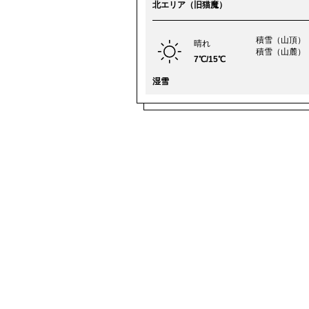
北エリア（旧猫魔）
積雪（山頂）
晴れ
積雪（山麓）
7℃/15℃
湿雪