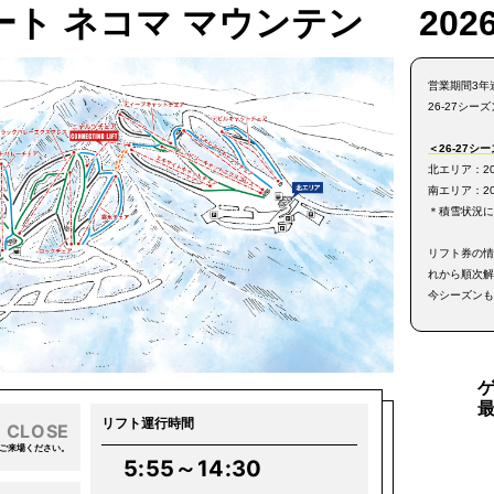
ート ネコマ マウンテン
2026
営業期間3年
26-27シ
＜26-27シ
北エリア：20
南エリア：20
＊積雪状況に
リフト券の情
れから順次解
今シーズンも
リフト運行時間
CLOSE
りご来場ください。
5:55～14:30